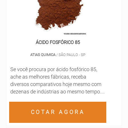
segmentos. Inclusive, é importante
ressaltar que o detergente é alcalino e
biodegradável, sendo completamente
solúvel em água. O detergente feito em pó
é frequentemente utilizado em:
ÁCIDO FOSFÓRICO 85
Lavanderias hospitalares, comerciais e
hoteleiras; Indústrias; Restaurantes;
ATIAS QUIMICA
/ SÃO PAULO - SP
Clubes; Casas de saúde; Uso genérico;
Lavagem de pisos, paredes e balcões;
Se você procura por ácido fosfórico 85,
Cozinhas industriais de hospitais,
ache as melhores fábricas, receba
condomínios e lojas. Por isso, durante o
diversos comparativos hoje mesmo com
uso, é fundamental realizar a leitura
dezenas de indústrias ao mesmo tempo....
adequada do rótulo, que contempla todas
as informações necessárias e indica as
formas corretas de diluição. Também é
COTAR AGORA
importante que o produto seja mantido
fechado e, também, que a embalagem