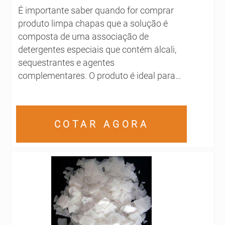
É importante saber quando for comprar
produto limpa chapas que a solução é
composta de uma associação de
detergentes especiais que contém álcali,
sequestrantes e agentes
complementares. O produto é ideal para
eliminar gorduras dificilmente removíveis,
geralmente contidas em fogões, grelhas e
chapas de cozinhas profissionais. Por
COTAR AGORA
conta desse fator, ele possui total
equilíbrio entre os componentes,
emulsionando as partículas em
água.ONDE COMPRAR LIMPA
CHAPAS Cabe salientar que o produto
também realiza uma excelente aplicação
como desengordurante forte para crostas
de gordura em coifas as quais não é