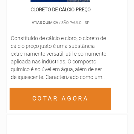
CLORETO DE CÁLCIO PREÇO
ATIAS QUIMICA
/ SÃO PAULO - SP
Constituído de cálcio e cloro, o cloreto de
cálcio preço justo é uma substância
extremamente versátil, útil e comumente
aplicada nas indústrias. O composto
químico é solúvel em água, além de ser
deliquescente. Caracterizado como um
sal, que se apresenta em estado sólido
quando exposto à temperatura ambiente,
COTAR AGORA
mantém-se como um haleto iônico. As
aplicações do cloreto de cálcio podem
variar de acordo com o segmento em que
o composto é util...