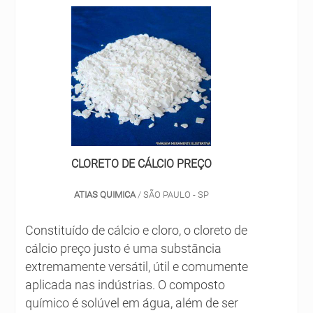
não seja reutilizada. DETERGENTE EM PÓ
DE ALTA QUALIDADE Desde 1990 atuando
no segmento, a Solint Química atua com a
fabricação de produtos químicos de
limpeza e desinfecção para os mercados
industriais e institucionais. A empresa
trabalha com uma tecnologia de ponta,
dispondo de uma elevada concentração
de ativos, que permitem grandes diluições
CLORETO DE CÁLCIO PREÇO
e alta rentabilidade no uso.
ATIAS QUIMICA
/ SÃO PAULO - SP
Constituído de cálcio e cloro, o cloreto de
cálcio preço justo é uma substância
extremamente versátil, útil e comumente
aplicada nas indústrias. O composto
químico é solúvel em água, além de ser