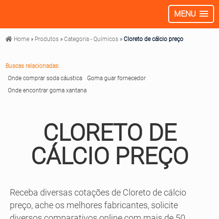
MENU
Home
»
Produtos
»
Categoria - Químicos
»
Cloreto de cálcio preço
Buscas relacionadas:
Onde comprar soda cáustica
Goma guar fornecedor
Onde encontrar goma xantana
CLORETO DE
CÁLCIO PREÇO
Receba diversas cotações de Cloreto de cálcio
preço, ache os melhores fabricantes, solicite
diversos comparativos online com mais de 50