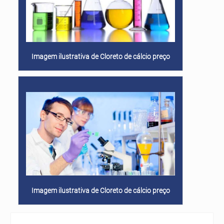
ótimo atendimento, é essencial. Com anos
soluções em água.INFORMAÇÕES SOBRE
de experiência no mercado, a Solint
O TRATAMENTO O uso dessas soluções
Química trabalha com produtos
também é adequado para a higienização
adequados para limpeza e higienização.
de banheiros e cozinhas, especialmente
Imagem ilustrativa de Cloreto de cálcio preço
por realizar uma eliminação efetiva de
microrganismos e intempéries que podem
ser os responsáveis por proporcionar
bolor e mofo. Além do mais, é importante
que a aplicação seja feita com materiais
de proteção, principalmente para que o
produto não venha a entrar em contato
com a pele. Os produtos podem ser
aplicados em diferentes superfícies,
como: Pisos; Revestimentos;
Imagem ilustrativa de Cloreto de cálcio preço
Equipamentos; Paredes; Utensílios.
ONDE ENCONTRAR TRATAMENTO DE
SUPERFÍCIE A Solint Química está desde