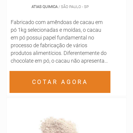
ATIAS QUIMICA
/ SÃO PAULO - SP
Fabricado com amêndoas de cacau em
pó 1kg selecionadas e moídas, o cacau
em pó possui papel fundamental no
processo de fabricação de vários
produtos alimentícios. Diferentemente do
chocolate em pó, o cacau não apresenta
açúcar ou manteiga em sua composição,
mantendo-se puro até sua aplicação. O
COTAR AGORA
cacau em estado moído e peneirado
proporciona sabor e aromatização aos
alimentos fabricados na indústria,
evitando que outros componentes se
sobressaiam ao paladar do consumidor....