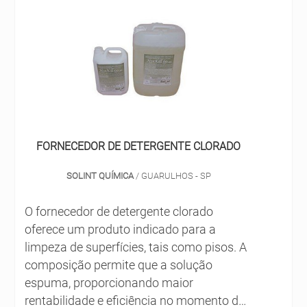
1990 no mercado e respeito ao meio
ambiente e as organizações
governamentais. Localizada em
Guarulhos - SP, fornece produtos de
limpeza para hospitais, hotéis, indústrias,
restaurantes, entre outros nichos diversos.
Se deseja saber mais detalhes sobre os
produtos fornecidos, entre em contato e
FORNECEDOR DE DETERGENTE CLORADO
converse com profissionais. Não perca
tempo!
SOLINT QUÍMICA
/ GUARULHOS - SP
O fornecedor de detergente clorado
oferece um produto indicado para a
limpeza de superfícies, tais como pisos. A
composição permite que a solução
espuma, proporcionando maior
rentabilidade e eficiência no momento de