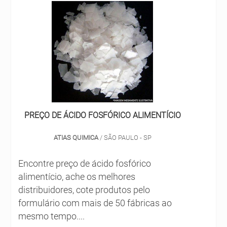
qualidade e preços justos para
versatilidade promovida pela soda
proporcionar aos clientes uma completa
cáustica é um dos fatores que mais
satisfação. Além dessas vantagens, ela
cham....
comercializa os produtos dentro de todas
as regras, respeitando o controle
ambiental. Para saber mais sobre
produtos oferecidos pela empresa, clique
aqui.
PREÇO DE ÁCIDO FOSFÓRICO ALIMENTÍCIO
ATIAS QUIMICA
/ SÃO PAULO - SP
Encontre preço de ácido fosfórico
alimentício, ache os melhores
distribuidores, cote produtos pelo
formulário com mais de 50 fábricas ao
mesmo tempo....