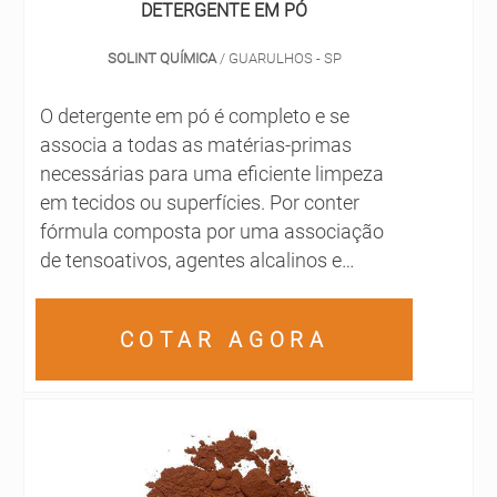
DETERGENTE EM PÓ
SOLINT QUÍMICA
/ GUARULHOS - SP
O detergente em pó é completo e se
associa a todas as matérias-primas
necessárias para uma eficiente limpeza
em tecidos ou superfícies. Por conter
fórmula composta por uma associação
de tensoativos, agentes alcalinos e
complementares (como o álcalis), este
modelo de detergente é ideal para a
COTAR AGORA
lavagem de todos os tipos de roupa,
especialmente as hospitalares, industriais
ou com elevada carga de
sujidade. DETALHES SOBRE O
DETERGENTE É possível observar que o
uso do produto é primordial em alguns