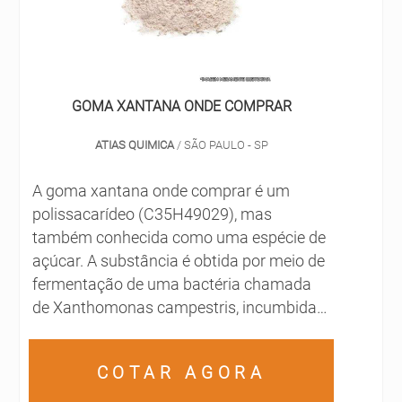
GOMA XANTANA ONDE COMPRAR
ATIAS QUIMICA
/ SÃO PAULO - SP
A goma xantana onde comprar é um
polissacarídeo (C35H49029), mas
também conhecida como uma espécie de
açúcar. A substância é obtida por meio de
fermentação de uma bactéria chamada
de Xanthomonas campestris, incumbida
por sintetizar a goma a fim de evitar a
desidratação da mesma. A substância é
COTAR AGORA
amplamente difundida nas aplicações
industriais farmacêuticas e alimentícias.