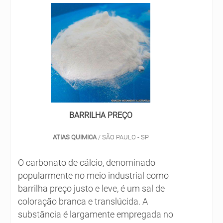
possui uma espuma rica e estável. Ele,
riscos. Inclusive, ele é antiderrapante e
aliás, é responsável por formular
tem a ação impermeabilizante. Fale com
tensoativos não-iônicos e aditivos
quem entende do assunto, a Solint
complementares. Desse modo, o item
Química. Não perca tempo e surpreenda-
conta com uma excelente aplicação em
se com tamanho profissionalismo.
máquinas ou de forma manual. Tratando-
Contate já! !
se da aplicação, é importante destacar
alguns cuidados com a questão do
manuseio. São exemplos disso:
BARRILHA PREÇO
Estocagem: o produto deve ser protegido
do calor e umidade; Embalagem: mantê-la
ATIAS QUIMICA
/ SÃO PAULO - SP
fechada é recomendado; Recipiente vazio:
o item não deve ser reutilizado ou
O carbonato de cálcio, denominado
descartado de forma seletiva, pois a
popularmente no meio industrial como
preservação ao meio ambiente é
barrilha preço justo e leve, é um sal de
essencial; Utensílios usados: devem ser
coloração branca e translúcida. A
limpos com uma grande quantidade de
substância é largamente empregada no
água para a reutilização; Materiais de