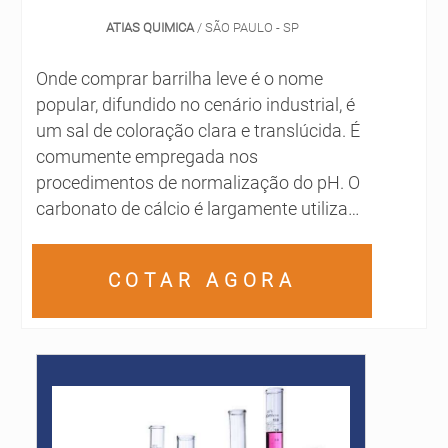
ATIAS QUIMICA
/ SÃO PAULO - SP
Onde comprar barrilha leve é o nome
popular, difundido no cenário industrial, é
um sal de coloração clara e translúcida. É
comumente empregada nos
procedimentos de normalização do pH. O
carbonato de cálcio é largamente utilizado
nas indústrias, assim como é muito
procurado. Entre suas principais
COTAR AGORA
vantagens, destacam-se as propriedades
promovidas durante a fabricação de
sínteses químicas e vidro, assim como
sabões e detergentes. Para os i...