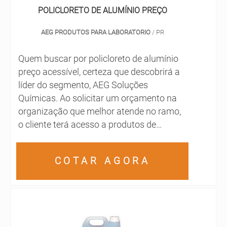
POLICLORETO DE ALUMÍNIO PREÇO
AEG PRODUTOS PARA LABORATORIO
/ PR
Quem buscar por policloreto de alumínio
preço acessível, certeza que descobrirá a
líder do segmento, AEG Soluções
Químicas. Ao solicitar um orçamento na
organização que melhor atende no ramo,
o cliente terá acesso a produtos de
primeira linha e um suporte completo, do
contato inicial ao pós-venda.MAIS
COTAR AGORA
DETALHES SOBRE POLICLORETO DE
ALUMÍNIO PREÇO JUSTOQuem precisa
de um policloreto de alumínio preço
acessível em uma empresa inovadora,
encontra na internet a AEG Soluções