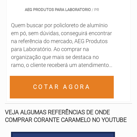
uma tecnologia de ponta, que possui
elevada concentração de ativos,
AEG PRODUTOS PARA LABORATORIO
/ PR
permitindo grandes diluições e alta
rentabilidad
Quem buscar por policloreto de alumínio
em pó, sem dúvidas, conseguirá encontrar
na referência do mercado, AEG Produtos
para Laboratório. Ao comprar na
organização que mais se destaca no
ramo, o cliente receberá um atendimento
de excelência e terá a garantia de adquirir
produtos que solucionem qualquer
COTAR AGORA
demanda.MAIS SOBRE POLICLORETO DE
ALUMÍNIO EM PÓQuem está à procura de
policloreto de alumínio em pó em uma
VEJA ALGUMAS REFERÊNCIAS DE ONDE
empresa inovadora, descobre a AEG
COMPRAR CORANTE CARAMELO NO YOUTUBE
Produtos para Laboratório. Uma
companhia com alto know-how em
polímero aniônico em pó e butilglicol que