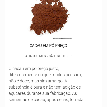
ISOPROPANOL PREÇO ACESSÍVELA AEG
uma empresa que investe em alta
Soluções Químicas foca seus esforços em
tecnologia na fabricação dos produtos,
produzir uma estrutura aos clientes com
atua com alta rentabilidade e gera uma
escritório de alta qualidade onde são
excelente relação de custo-benefício para
realizadas as atividades e estrutura
o cliente, como é o caso da Solint Química.
suficiente para atender todas as
Desde 1990 no mercado, ela trabalha com
demandas, tudo para garantir isopropanol
comprometimento para satisfazer os
CACAU EM PÓ PREÇO
preço justo com precisão.Há muitas
clientes. Saiba mais detalhes
maneiras eficientes de uma companhia
ATIAS QUIMICA
/ SÃO PAULO - SP
demonstrar competência, excelência e
destaque em sua área de atuação. A AEG
O cacau em pó preço justo,
Soluções Químicas se mostra referência
diferentemente do que muitos pensam,
por ter: Atendimento personalizado;
não é doce, mas sim amargo. A
Colaboradores eficientes; Amplo estoque
substância é pura e não tem adição de
de produtos; Ótimo preço. Ainda tratando-
açúcares durante sua fabricação. As
se de isopropanol preço acessível, mais do
sementas de cacau, após secas, torradas
que visar apenas lucratividade, deve
e fermentadas, são trituradas até que se