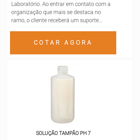
Laboratório. Ao entrar em contato com a
organização que mais se destaca no
ramo, o cliente receberá um suporte
completo para sanar eventuais dúvidas
sobre o produto a ser adquirido.ÁCIDO
COTAR AGORA
SULFÚRICO PREÇO JUSTO E
ACESSÍVELSe alguém buscar por ácido
sulfúrico preço acessível em uma
empresa comprometida com seus
serviços, encontrará na internet a AEG
Produtos para Laboratório. É possível
encontrar polímero aniônico em pó e
butilglicol, garantindo o que há de melhor
em tecnologia ao cliente.Discorrendo
ainda sobre ácido sulfúrico preço justo, na
essência da empresa, a mesma deve
SOLUÇÃO TAMPÃO PH 7
prezar pelos produtos e serviços com