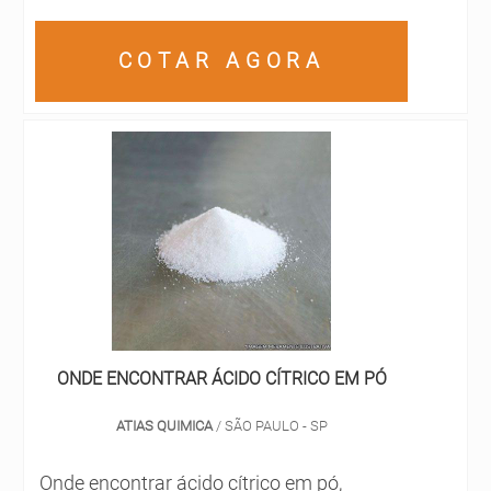
qualidade e excelente custo-benefício.A
proteção para a aplicação das soluções,
empresa conta com um time de
principalmente para que o contato com a
COTAR AGORA
profissionais qualificados para o serviço,
pele seja evitado. Inclusive, os produtos
além de investir em equipamentos
devem estar de acordo com as normas de
modernos, que se ajustam a qualquer
segurança exigidas. Inclusive, são
necessidade.A AEG Produtos para
utilizados para a remoção de intempéries
Laboratório é uma empresa que tem sido
e bactérias de: Hotéis; Restaurantes;
apontada de forma positiva no mercado
Padarias; Clínicas; Hospitais;
por toda seriedade e qualidade, o que
Supermercados. BUSCANDO INDÚSTRIA
comprova sua essência de trazer o melhor
QUÍMICA DE PRODUTOS DE LIMPEZA A
para os parceiros.
Solint Química está desde 1990 no
mercado, exercendo o papel com o
máximo desempenho. Localizada em
ONDE ENCONTRAR ÁCIDO CÍTRICO EM PÓ
Guarulhos, estende o atendimento em
todo o Brasil, atuando com produtos que
ATIAS QUIMICA
/ SÃO PAULO - SP
possuem tecnologia de ponta.
Onde encontrar ácido cítrico em pó,