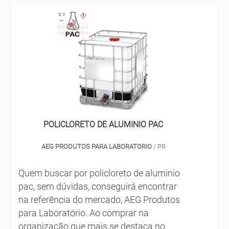
diferentes necessidades de acordo com a
em Guarulhos, promovendo atendimentos
precisão do cliente. Portanto, para que o
em todo o Brasil e oferecendo todo o
manuseio seja correto, é necessário o uso
suporte necessário aos contratantes.
de materiais de proteção, especialmente
para que a solução não atinja nenhuma
parte do corpo do profissional de limpeza
ou da pessoa que utilizará o produto.
Dentre as vantagens proporcionadas pela
aplicação, destacam-se: Remoção de
POLICLORETO DE ALUMINIO PAC
incrustações gordurosas, sujeiras
entranhadas em superfícies em geral e
AEG PRODUTOS PARA LABORATORIO
/ PR
desobstrução de tubulações entupidas
com gordura; Eliminação de gorduras e
Quem buscar por policloreto de aluminio
crostas de difícil remoção; Excelente
pac, sem dúvidas, conseguirá encontrar
custo-benefício; Uso facilitado. A
na referência do mercado, AEG Produtos
substância é líquida, não contém perfume,
para Laboratório. Ao comprar na
possui o pH adequado e é desincrustante.
organização que mais se destaca no