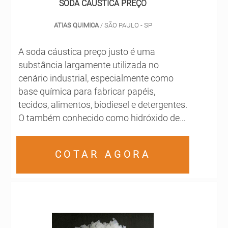
SODA CÁUSTICA PREÇO
ATIAS QUIMICA
/ SÃO PAULO - SP
A soda cáustica preço justo é uma
substância largamente utilizada no
cenário industrial, especialmente como
base química para fabricar papéis,
tecidos, alimentos, biodiesel e detergentes.
O também conhecido como hidróxido de
sódio (NaOH) é uma base considerada
forte e que deve ser utilizada somente em
COTAR AGORA
áreas especializadas.O uso da soda
cáustica é extremamente versátil, o que
acaba atraindo a atenção de industriários
em todo o mundo. A s...