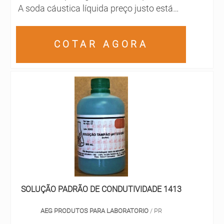
A soda cáustica líquida preço justo está
presente nessa seleta lista de substâncias
químicas de extrema importância para as
COTAR AGORA
fábricas e empresas industriais.A soda
cáustica promove excelentes resultados
durante a fabricação de sabões em pó,
detergentes e sabões em barra. Além
disso, o compo....
SOLUÇÃO PADRÃO DE CONDUTIVIDADE 1413
AEG PRODUTOS PARA LABORATORIO
/ PR