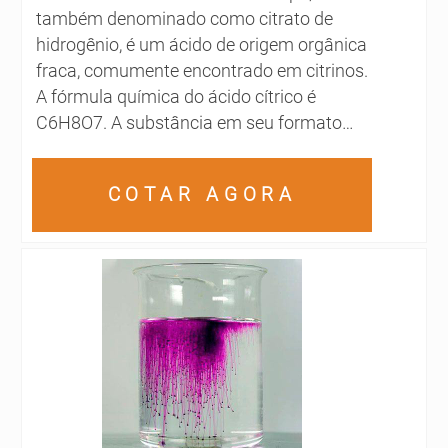
também denominado como citrato de
hidrogênio, é um ácido de origem orgânica
fraca, comumente encontrado em citrinos.
A fórmula química do ácido cítrico é
C6H8O7. A substância em seu formato
em pó promove diversas vantagens para
produtos alimentícios e farmacêuticos,
COTAR AGORA
uma vez que serve como conservante
para insumos comestíveis e antioxidantes
para remédios. Além do mais, os citratos
são excelentes estabilizadores de pH em
soluções ácid....