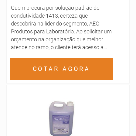
Quem procura por solução padrão de
condutividade 1413, certeza que
descobrirá na líder do segmento, AEG
Produtos para Laboratório. Ao solicitar um
orçamento na organização que melhor
atende no ramo, o cliente terá acesso a
produtos de primeira linha e um suporte
completo, do contato inicial ao pós-
COTAR AGORA
venda.Quando a procura é por solução
padrão de condutividade 1413, na AEG
Produtos para Laboratório o cliente
encontrará assertividade e
comprometimento com o resultado
final.MAIS INFORMAÇÕES SOBRE
SOLUÇÃO PADRÃO DE CONDUTIVIDADE
1413A AEG Produtos para Laboratório
canaliza seus esforços em criar uma