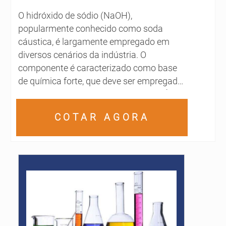
O hidróxido de sódio (NaOH),
popularmente conhecido como soda
cáustica, é largamente empregado em
diversos cenários da indústria. O
componente é caracterizado como base
de química forte, que deve ser empregada
somente em setores especializados. É
possível utilizar a soda cáustica comprar
COTAR AGORA
com qualidade, por exemplo, na hora de
fabricar: Papéis; Tecidos; Alimentos;
Biodiesel; Sabões e detergentes.A
versatilidade promovida pela soda
cáusti...