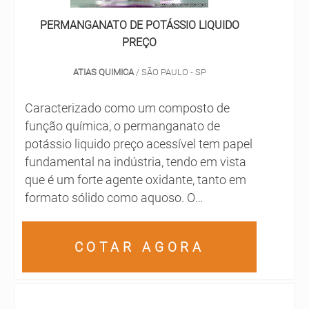
PERMANGANATO DE POTÁSSIO LIQUIDO
PREÇO
ATIAS QUIMICA
/ SÃO PAULO - SP
Caracterizado como um composto de
função química, o permanganato de
potássio liquido preço acessível tem papel
fundamental na indústria, tendo em vista
que é um forte agente oxidante, tanto em
formato sólido como aquoso. O
permanganato de potássio é formado
pelos íons de potássio e permanganato, e
COTAR AGORA
sua principal característica é a coloração
violeta intensa. As aplicações do
permanganato de potássio podem variar
de indústria para indústria, porém, sua